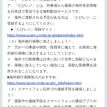
ア 「たびレジ」とは、外務省から最新の海外安全情報
を日本語で受信できる無料配信サービスです。
イ 海外に渡航される予定がある方は、「たびレジ」に
登録するようにしてください。
■「たびレジ」登録サイト：
https://www.ezairyu.mofa.go.jp/tabireg/index.html
（３）海外旅行保険に加入しましょう！
ア 万が一の事故や病気・怪我等に備えて、出発前に海
外旅行保険に加入するようにしてください。
イ 海外での医療費は日本に比べて非常に高額となりま
す。保険に加入していない場合には、高額な医療費を請
求されることになります。
■海外旅行保険加入のおすすめ：
https://www.anzen.mofa.go.jp/c_info/hoken.html
（４）スマートフォン以外での連絡手段を確保しましょ
う！
ア 渡航中の連絡手段をスマートフォンの通信アプリや
ＳＮＳだけにしていた場合、紛失や盗難、破損等に遭う