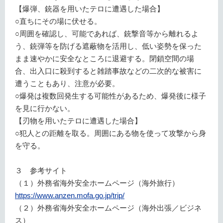
【爆弾、銃器を用いたテロに遭遇した場合】
○直ちにその場に伏せる。
○周囲を確認し、可能であれば、銃撃音等から離れるよ
う、銃弾等を防げる遮蔽物を活用し、低い姿勢を保った
まま速やかに安全なところに退避する。閉鎖空間の場
合、出入口に殺到すると雑踏事故などの二次的な被害に
遭うこともあり、注意が必要。
○爆発は複数回発生する可能性があるため、爆発後に様子
を見に行かない。
【刃物を用いたテロに遭遇した場合】
○犯人との距離を取る。周囲にある物を使って攻撃から身
を守る。
３ 参考サイト
（１）外務省海外安全ホームページ（海外旅行）
https://www.anzen.mofa.go.jp/trip/
（２）外務省海外安全ホームページ（海外出張／ビジネ
ス）