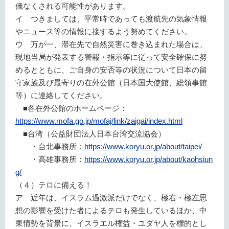
儀なくされる可能性があります。
イ つきましては、平常時であっても渡航先の気象情報
やニュース等の情報に接するよう努めてください。
ウ 万が一、滞在先で自然災害に巻き込まれた場合は、
現地当局が発表する警報・指示等に従って安全確保に努
めるとともに、ご自身の安否等の状況について日本の留
守家族及び最寄りの在外公館（日本国大使館、総領事館
等）に連絡してください。
■各在外公館のホームページ：
https://www.mofa.go.jp/mofaj/link/zaigai/index.html
■台湾（公益財団法人日本台湾交流協会）
・台北事務所：
https://www.koryu.or.jp/about/taipei/
・高雄事務所：
https://www.koryu.or.jp/about/kaohsiun
g/
（４）テロに備える！
ア 近年は、イスラム過激派だけでなく、極右・極左思
想の影響を受けた者によるテロも発生しているほか、中
東情勢を背景に、イスラエル権益・ユダヤ人を標的とし