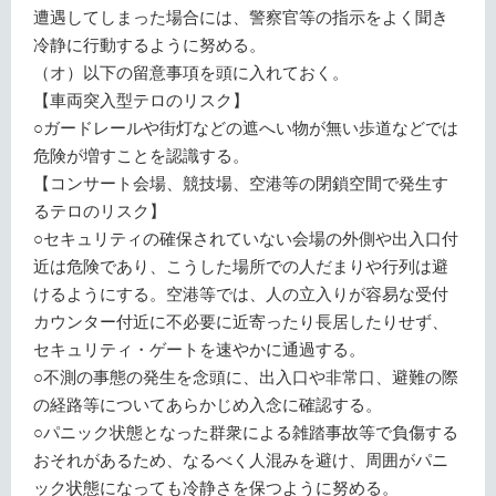
遭遇してしまった場合には、警察官等の指示をよく聞き
冷静に行動するように努める。
（オ）以下の留意事項を頭に入れておく。
【車両突入型テロのリスク】
○ガードレールや街灯などの遮へい物が無い歩道などでは
危険が増すことを認識する。
【コンサート会場、競技場、空港等の閉鎖空間で発生す
るテロのリスク】
○セキュリティの確保されていない会場の外側や出入口付
近は危険であり、こうした場所での人だまりや行列は避
けるようにする。空港等では、人の立入りが容易な受付
カウンター付近に不必要に近寄ったり長居したりせず、
セキュリティ・ゲートを速やかに通過する。
○不測の事態の発生を念頭に、出入口や非常口、避難の際
の経路等についてあらかじめ入念に確認する。
○パニック状態となった群衆による雑踏事故等で負傷する
おそれがあるため、なるべく人混みを避け、周囲がパニ
ック状態になっても冷静さを保つように努める。