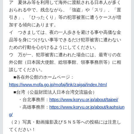
ア 夏休み等を利用して海外に渡航される日本人が多く
おられる中で、残念ながら、「強盗」や「スリ」、「置
引き」、「ひったくり」等の犯罪被害に遭うケースが増
加する傾向にあります。
イ つきましては、夜の一人歩きを避ける事や高価な金
品等を身につけない事等できるだけ犯罪被害に遭わない
ための行動を心がけるようにしてください。
ウ 万が一、犯罪被害に遭われた場合には、最寄りの在
外公館（日本国大使館、総領事館、領事事務所等）に相
談してください。
■各在外公館のホームページ：
https://www.mofa.go.jp/mofaj/link/zaigai/index.html
■台湾（公益財団法人日本台湾交流協会）
・台北事務所：
https://www.koryu.or.jp/about/taipei/
・高雄事務所：
https://www.koryu.or.jp/about/kaohsiun
g/
（２）写真・動画撮影及びＳＮＳ等への投稿には注意し
てください！