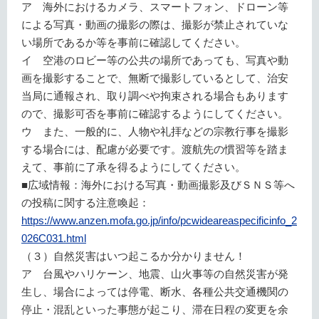
ア 海外におけるカメラ、スマートフォン、ドローン等
による写真・動画の撮影の際は、撮影が禁止されていな
い場所であるか等を事前に確認してください。
イ 空港のロビー等の公共の場所であっても、写真や動
画を撮影することで、無断で撮影しているとして、治安
当局に通報され、取り調べや拘束される場合もあります
ので、撮影可否を事前に確認するようにしてください。
ウ また、一般的に、人物や礼拝などの宗教行事を撮影
する場合には、配慮が必要です。渡航先の慣習等を踏ま
えて、事前に了承を得るようにしてください。
■広域情報：海外における写真・動画撮影及びＳＮＳ等へ
の投稿に関する注意喚起：
https://www.anzen.mofa.go.jp/info/pcwideareaspecificinfo_2
026C031.html
（３）自然災害はいつ起こるか分かりません！
ア 台風やハリケーン、地震、山火事等の自然災害が発
生し、場合によっては停電、断水、各種公共交通機関の
停止・混乱といった事態が起こり、滞在日程の変更を余