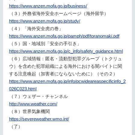
https://www.anzen.mofa.go.jp/business/
（３）外務省海外安全ホームページ（海外留学）
https://www.anzen.mofa.go.jp/study/
（４）「海外安全虎の巻」
https://www.anzen.mofa.go.jp/pamph/pdf/toranomaki.pdf
（５）国・地域別「安全の手引き」
https://www.anzen.mofa.go.jp/c_info/safety_guidance.html
（６）広域情報：匿名・流動型犯罪グループ（トクリュ
ウ）を含めた犯罪組織による海外における闇バイトに関
する注意喚起（加害者にならないために）（その２）
https://www.anzen.mofa.go.jp/info/pcwideareaspecificinfo_2
026C023.html
（７）ウェザー・チャンネル
http://www.weather.com/
（８）世界気象機関
https://severeweather.wmo.int/
（了）