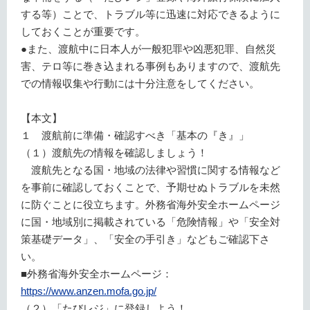
する等）ことで、トラブル等に迅速に対応できるように
しておくことが重要です。
●また、渡航中に日本人が一般犯罪や凶悪犯罪、自然災
害、テロ等に巻き込まれる事例もありますので、渡航先
での情報収集や行動には十分注意をしてください。
【本文】
１ 渡航前に準備・確認すべき「基本の『き』」
（１）渡航先の情報を確認しましょう！
渡航先となる国・地域の法律や習慣に関する情報など
を事前に確認しておくことで、予期せぬトラブルを未然
に防ぐことに役立ちます。外務省海外安全ホームページ
に国・地域別に掲載されている「危険情報」や「安全対
策基礎データ」、「安全の手引き」などもご確認下さ
い。
■外務省海外安全ホームページ：
https://www.anzen.mofa.go.jp/
（２）「たびレジ」に登録しよう！