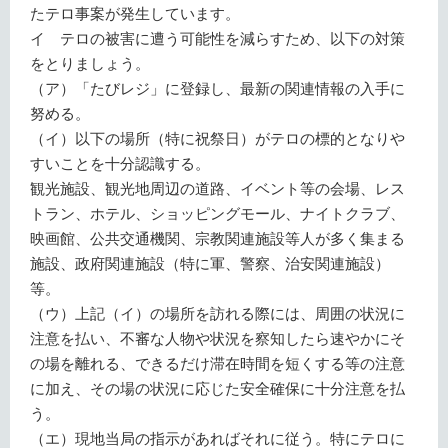
たテロ事案が発生しています。
イ テロの被害に遭う可能性を減らすため、以下の対策
をとりましょう。
（ア）「たびレジ」に登録し、最新の関連情報の入手に
努める。
（イ）以下の場所（特に祝祭日）がテロの標的となりや
すいことを十分認識する。
観光施設、観光地周辺の道路、イベント等の会場、レス
トラン、ホテル、ショッピングモール、ナイトクラブ、
映画館、公共交通機関、宗教関連施設等人が多く集まる
施設、政府関連施設（特に軍、警察、治安関連施設）
等。
（ウ）上記（イ）の場所を訪れる際には、周囲の状況に
注意を払い、不審な人物や状況を察知したら速やかにそ
の場を離れる、できるだけ滞在時間を短くする等の注意
に加え、その場の状況に応じた安全確保に十分注意を払
う。
（エ）現地当局の指示があればそれに従う。特にテロに