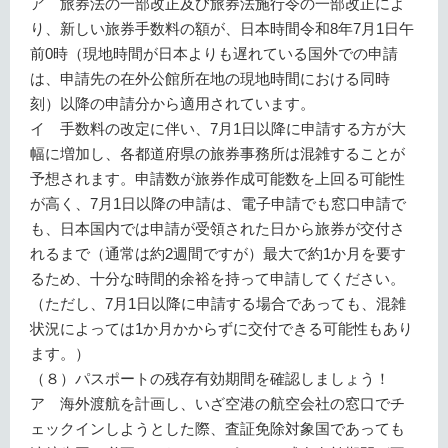
ア 旅券法の一部改正及び旅券法施行令の一部改正によ
り、新しい旅券手数料の額が、日本時間令和8年7月1日午
前0時（現地時間が日本よりも遅れている国外での申請
は、申請先の在外公館所在地の現地時間における同時
刻）以降の申請分から適用されています。
イ 手数料の改定に伴い、7月1日以降に申請する方が大
幅に増加し、各都道府県の旅券事務所は混雑することが
予想されます。申請数が旅券作成可能数を上回る可能性
が高く、7月1日以降の申請は、電子申請でも窓口申請で
も、日本国内では申請が受領された日から旅券が交付さ
れるまで（通常は約2週間ですが）最大で約1か月を要す
るため、十分な時間的余裕を持って申請してください。
（ただし、7月1日以降に申請する場合であっても、混雑
状況によっては1か月かからずに交付できる可能性もあり
ます。）
（８）パスポートの残存有効期間を確認しましょう！
ア 海外渡航を計画し、いざ空港の航空会社の窓口でチ
ェックインしようとした際、査証免除対象国であっても