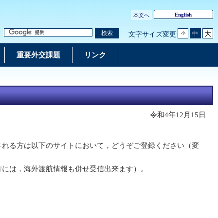
English
本文へ
大
検索
中
文字サイズ変更
小
重要外交課題
リンク
令和4年12月15日
される方は以下のサイトにおいて，どうぞご登録ください（変
方には，海外渡航情報も併せ受信出来ます）。