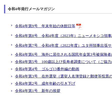
令和4年発行メールマガジン
令和4年第9号 年末年始の休館日等
令和4年第8号 令和4年度（2023年）ニューメキシコ領
令和4年第7号 令和4年度（2022年度）ユタ州領事出張
令和4年第6号 海外に居住される国民年金第3号被保険
令和4年第5号 100歳以上び長寿者調査について（ご協
令和4年第4号 ゴルゴ13番外編の動画
令和4年第3号 在外選挙（選挙人名簿登録と郵便等投票
令和4年第2号 成年年齢の引き下げ
令和4年第1号 新年の挨拶