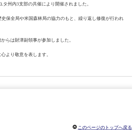
ユタ州内3支部の共催により開催されました。
歴史保全局や米国森林局の協力のもと、繰り返し修復が行われ
館からは財津副領事が参加しました。
に心より敬意を表します。
このページのトップへ戻る