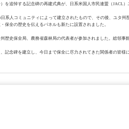
）を追悼する記念碑の再建式典が、日系米国人市民連盟（JACL）
の日系人コミュニティによって建立されたもので、その後、ユタ州
立・保全の歴史を伝えるパネルも新たに設置されました。
、州歴史保全局、農務省森林局の代表者が参加されました。総領事
え、記念碑を建立し、今日まで保全に尽力されてきた関係者の皆様