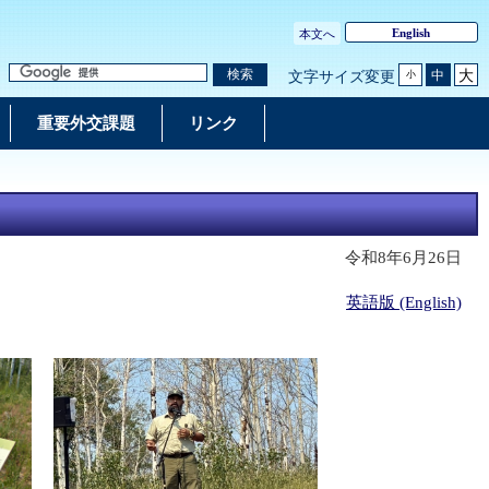
English
本文へ
大
検索
中
文字サイズ変更
小
重要外交課題
リンク
令和8年6月26日
英語版 (English)